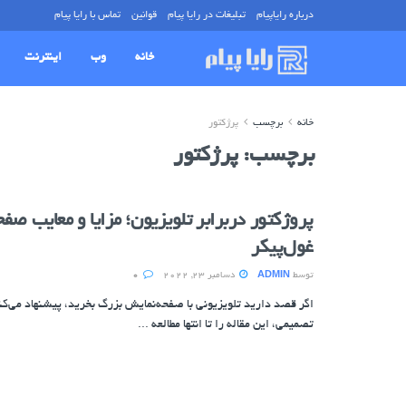
درباره رایاپیام
تبلیغات در رایا پیام
قوانین
تماس با رایا پیام
خانه
وب
اینترنت
خانه
برچسب
پرژکتور
برچسب:
پرژکتور
پروژکتور دربرابر تلویزیون؛ مزایا و معایب صف
غول‌پیکر
توسط
ADMIN
دسامبر 23, 2022
0
اگر قصد دارید تلویزیونی با صفحه‌نمایش بزرگ بخرید، پیشنهاد می‌ک
تصمیمی، این مقاله را تا انتها مطالعه ...