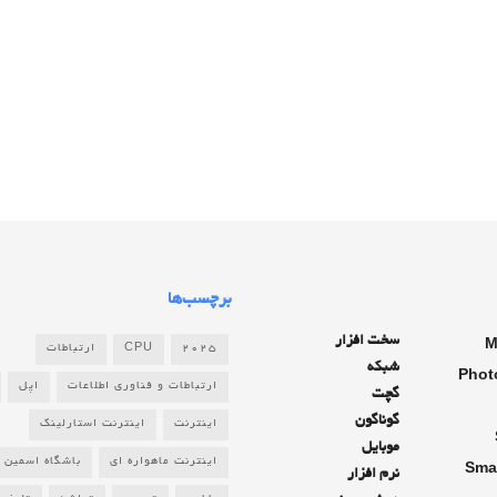
برچسب‌ها
سخت افزار
M
2025
CPU
ارتباطات
شبکه
Phot
ارتباطات و فناوری اطلاعات
اپل
گچت
گوناگون
اینترنت
اینترنت استارلینک
موبایل
اینترنت ماهواره ای
باشگاه اسمین
Sma
نرم افزار