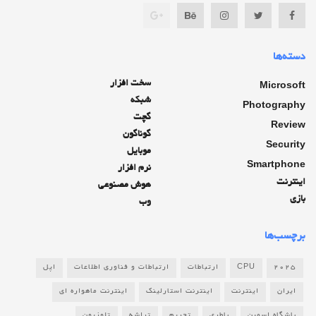
دسته‌ها
سخت افزار
Microsoft
شبکه
Photography
گچت
Review
گوناگون
Security
موبایل
Smartphone
نرم افزار
اینترنت
هوش مصنوعی
بازی
وب
برچسب‌ها
2025
CPU
ارتباطات
ارتباطات و فناوری اطلاعات
اپل
ایران
اینترنت
اینترنت استارلینک
اینترنت ماهواره ای
باشگاه اسمین
باطری
تحریم
تراشه
تلوزیون