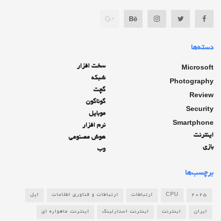
دسته‌ها
سخت افزار
Microsoft
شبکه
Photography
گچت
Review
گوناگون
Security
موبایل
Smartphone
نرم افزار
اینترنت
هوش مصنوعی
بازی
وب
برچسب‌ها
2025
CPU
ارتباطات
ارتباطات و فناوری اطلاعات
اپل
ایران
اینترنت
اینترنت استارلینک
اینترنت ماهواره ای