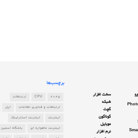
برچسب‌ها
سخت افزار
M
2025
CPU
ارتباطات
شبکه
Phot
ارتباطات و فناوری اطلاعات
اپل
گچت
گوناگون
اینترنت
اینترنت استارلینک
موبایل
اینترنت ماهواره ای
باشگاه اسمین
Sma
نرم افزار