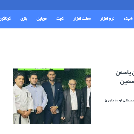
شبکه
نرم افزار
سخت افزار
گچت
موبایل
بازی
گوناگون
ن یاسمن
آسمین
مراسم ارتقاء درجه شیهان حسین ابراهیمی به دان ۶ و شیهان یاسمن مصطفی لو به دان ۵