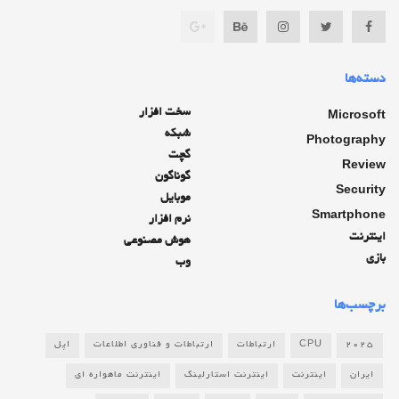
دسته‌ها
سخت افزار
Microsoft
شبکه
Photography
گچت
Review
گوناگون
Security
موبایل
Smartphone
نرم افزار
اینترنت
هوش مصنوعی
بازی
وب
برچسب‌ها
2025
CPU
ارتباطات
ارتباطات و فناوری اطلاعات
اپل
ایران
اینترنت
اینترنت استارلینک
اینترنت ماهواره ای