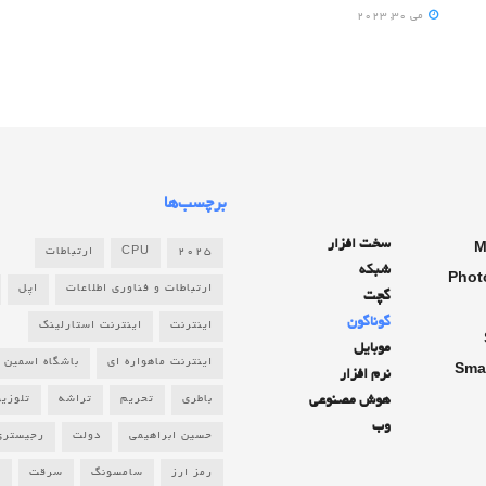
می 30, 2023
برچسب‌ها
سخت افزار
M
2025
CPU
ارتباطات
شبکه
Phot
ارتباطات و فناوری اطلاعات
اپل
گچت
گوناگون
اینترنت
اینترنت استارلینک
موبایل
اینترنت ماهواره ای
باشگاه اسمین
Sma
نرم افزار
هوش مصنوعی
باطری
تحریم
تراشه
تلوزی
وب
حسین ابراهیمی
دولت
رجیستری
رمز ارز
سامسونگ
سرقت
ش