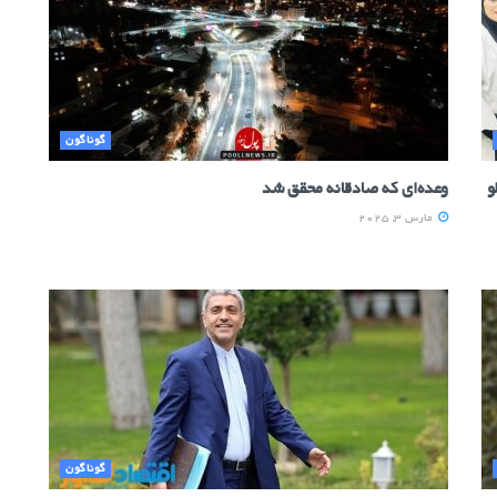
گوناگون
و
وعده‌ای که صادقانه محقق شد
مارس 3, 2025
گوناگون