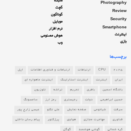
شبکه
Photography
گچت
Review
گوناگون
Security
موبایل
Smartphone
نرم افزار
اینترنت
هوش مصنوعی
بازی
وب
برچسب‌ها
2025
CPU
ارتباطات
ارتباطات و فناوری اطلاعات
اپل
ایران
اینترنت
اینترنت استارلینک
اینترنت ماهواره ای
باشگاه اسمین
باطری
تحریم
تراشه
تلوزیون
حسین ابراهیمی
دولت
رجیستری
رمز ارز
سامسونگ
سرقت
شیائومی
صفحه نمایش
علی تکلو
عیسی زارع پور
فناوری
مهاجرت مجازی
هواوی
پرژکتور
پیام رسان داخلی
کره شمالی
گوشی هوشمند
گوگل